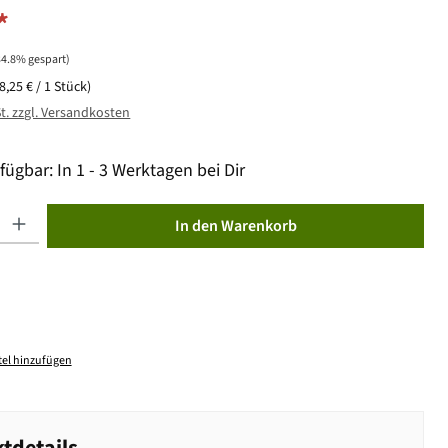
*
34.8% gespart)
(8,25 € / 1 Stück)
St. zzgl. Versandkosten
fügbar: In 1 - 3 Werktagen bei Dir
ib den gewünschten Wert ein oder benutze die Schaltflächen um die Anzahl zu erhöhen od
In den Warenkorb
el hinzufügen