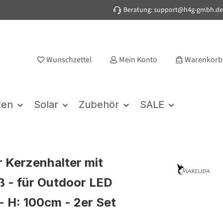
Beratung: support@h4g-gmbh.de
Wunschzettel
Mein Konto
Warenkorb
ten
Solar
Zubehör
SALE
 Kerzenhalter mit
ß - für Outdoor LED
- H: 100cm - 2er Set