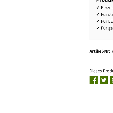
Produk
✔ Kerzen
✔ Für s
✔ Für LE
✔ Für g
Artikel-Nr:
Dieses Prod