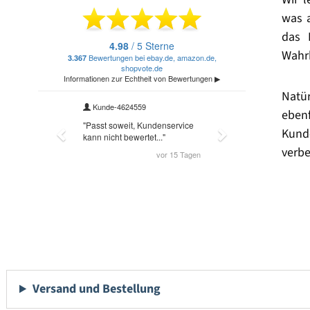
was 
das 
Wahrh
Natü
eben
Kund
verbe
Versand und Bestellung