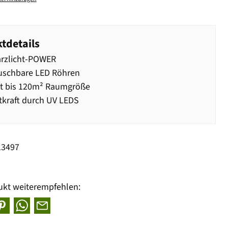
tdetails
rzlicht-POWER
uschbare LED Röhren
kt bis 120m² Raumgröße
kraft durch UV LEDS
13497
ukt weiterempfehlen: