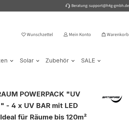
Beratung: support@h4g-gmbh.de
Wunschzettel
Mein Konto
Warenkorb
ten
Solar
Zubehör
SALE
RAUM POWERPACK "UV
 - 4 x UV BAR mit LED
 Ideal für Räume bis 120m²