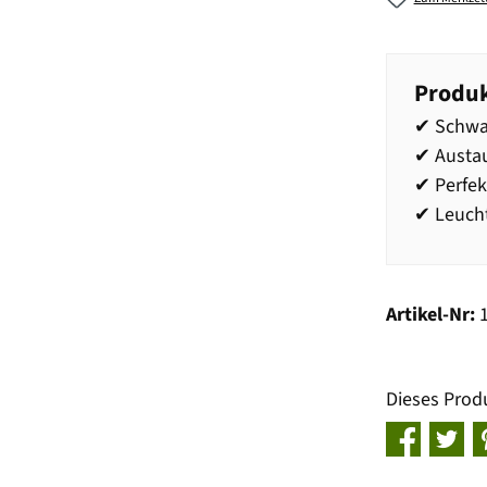
Produk
✔ Schwa
✔ Austa
✔ Perfe
✔ Leucht
Artikel-Nr:
Dieses Prod