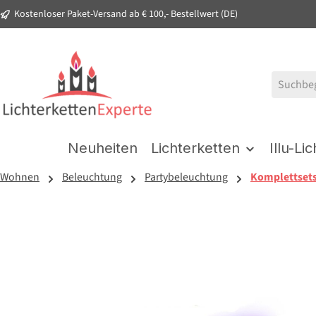
Kostenloser Paket-Versand ab € 100,- Bestellwert (DE)
springen
Zur Hauptnavigation springen
Neuheiten
Lichterketten
Illu-Li
Wohnen
Beleuchtung
Partybeleuchtung
Komplettsets
Bildergalerie überspringen