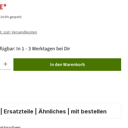
€*
(14.6% gespart)
St. zzgl. Versandkosten
fügbar: In 1 - 3 Werktagen bei Dir
ib den gewünschten Wert ein oder benutze die Schaltflächen um die Anzahl zu erhöhen od
In den Warenkorb
 Ersatzteile | Ähnliches | mit bestellen
el hinzufügen