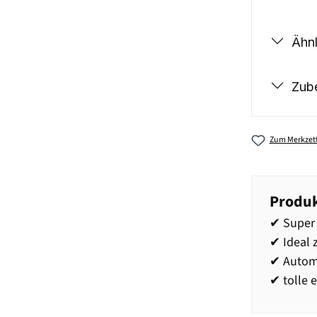
Ähnl
Zub
Zum Merkzett
Produk
✔ Super 
✔ Ideal 
✔ Automa
✔ tolle