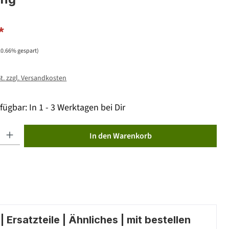
*
20.66% gespart)
St. zzgl. Versandkosten
fügbar: In 1 - 3 Werktagen bei Dir
ib den gewünschten Wert ein oder benutze die Schaltflächen um die Anzahl zu erhöhen od
In den Warenkorb
 Ersatzteile | Ähnliches | mit bestellen