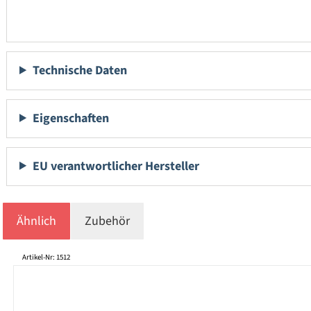
Technische Daten
Eigenschaften
EU verantwortlicher Hersteller
Ähnlich
Zubehör
Produktgalerie überspringen
Artikel-Nr: 1512