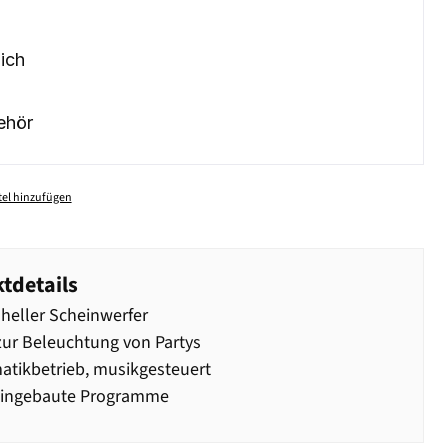
ich
ehör
el hinzufügen
tdetails
heller Scheinwerfer
zur Beleuchtung von Partys
tikbetrieb, musikgesteuert
 eingebaute Programme