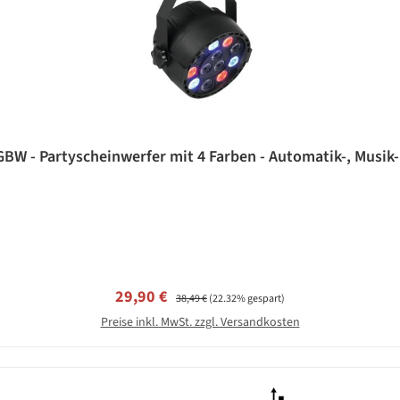
BW - Partyscheinwerfer mit 4 Farben - Automatik-, Musik
Verkaufspreis:
Regulärer Preis:
29,90 €
38,49 €
(22.32% gespart)
Preise inkl. MwSt. zzgl. Versandkosten