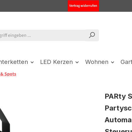
Vertrag widerrufen
chterketten
LED Kerzen
Wohnen
Gar
 & Spots
PARty S
Partysc
Automat
Steuer