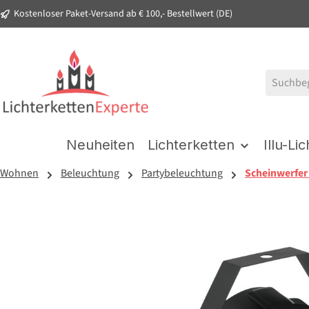
Kostenloser Paket-Versand ab € 100,- Bestellwert (DE)
springen
Zur Hauptnavigation springen
Neuheiten
Lichterketten
Illu-Li
Wohnen
Beleuchtung
Partybeleuchtung
Scheinwerfer
Bildergalerie überspringen