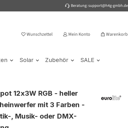
Beratung: support@h4g-gmbh.de
Wunschzettel
Mein Konto
Warenkorb
ten
Solar
Zubehör
SALE
pot 12x3W RGB - heller
heinwerfer mit 3 Farben -
ik-, Musik- oder DMX-
ung