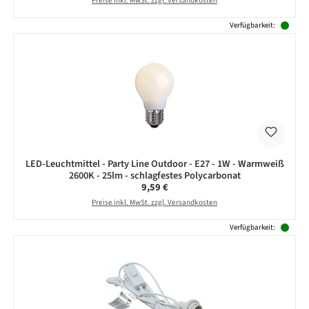
Preise inkl. MwSt. zzgl. Versandkosten
Verfügbarkeit:
LED-Leuchtmittel - Party Line Outdoor - E27 - 1W - Warmweiß
2600K - 25lm - schlagfestes Polycarbonat
Regulärer Preis:
9,59 €
Preise inkl. MwSt. zzgl. Versandkosten
Verfügbarkeit: