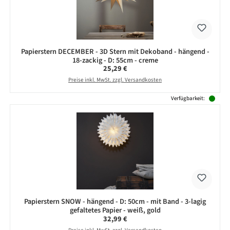
Papierstern DECEMBER - 3D Stern mit Dekoband - hängend -
18-zackig - D: 55cm - creme
Regulärer Preis:
25,29 €
Preise inkl. MwSt. zzgl. Versandkosten
Verfügbarkeit:
Papierstern SNOW - hängend - D: 50cm - mit Band - 3-lagig
gefaltetes Papier - weiß, gold
Regulärer Preis:
32,99 €