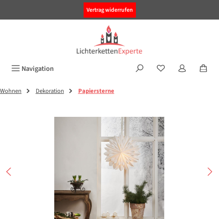
alt springen
Vertrag widerrufen
Navigation
Wohnen
Dekoration
Papiersterne
Bildergalerie überspringen