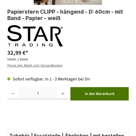
Papierstern CLIPP - hängend - D: 60cm - mit
Band - Papier - weiß
32,99 €*
Inhalt:
1 Stück
Preise inkl. MwSt. zzgl. Versandkosten
Sofort verfügbar: In 1 - 3 Werktagen bei Dir
Produkt Anzahl: Gib den gewünschten Wert ein oder benutze die Schaltflächen um die Anzahl zu erhöhen ode
In den Warenkorb
Zubehör | Ersatzteile | Ähnliches | mit bestellen