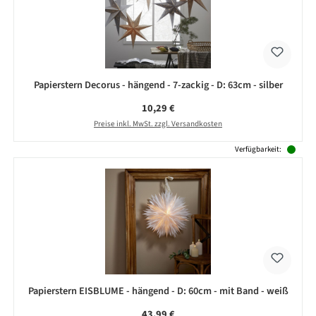
Papierstern Decorus - hängend - 7-zackig - D: 63cm - silber
Regulärer Preis:
10,29 €
Preise inkl. MwSt. zzgl. Versandkosten
Verfügbarkeit:
Papierstern EISBLUME - hängend - D: 60cm - mit Band - weiß
Regulärer Preis:
43,99 €