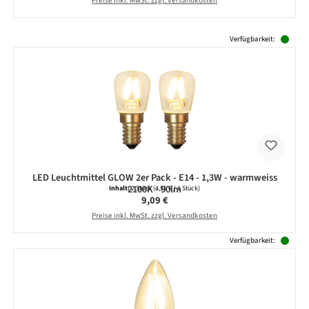
Preise inkl. MwSt. zzgl. Versandkosten
Produktgalerie überspringen
Verfügbarkeit:
LED Leuchtmittel GLOW 2er Pack - E14 - 1,3W - warmweiss
2100K - 90lm
Inhalt:
2 Stück
(4,55 € / 1 Stück)
Regulärer Preis:
9,09 €
Preise inkl. MwSt. zzgl. Versandkosten
Verfügbarkeit: