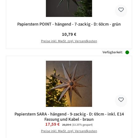
Papierstern POINT - hängend - 7-zackig - D: 60cm - grün
Regulärer Preis:
10,79 €
Preise inkl. MwSt. zzgl. Versandkosten
Verfügbarkeit:
Papierstern SARA - hängend - 9-zackig - D: 69cm - inkl. E14
Fassung und Kabel - braun
Verkaufspreis:
17,59 €
Regulärer Preis:
26,39 €
(33.35% gespart)
Preise inkl. MwSt. zzgl. Versandkosten