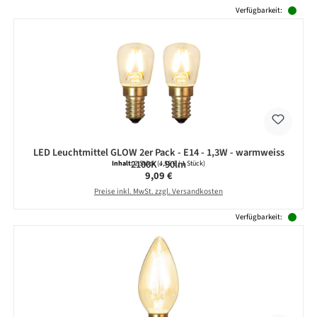
Produktgalerie überspringen
Verfügbarkeit:
LED Leuchtmittel GLOW 2er Pack - E14 - 1,3W - warmweiss
2100K - 90lm
Inhalt:
2 Stück
(4,55 € / 1 Stück)
Regulärer Preis:
9,09 €
Preise inkl. MwSt. zzgl. Versandkosten
Verfügbarkeit: