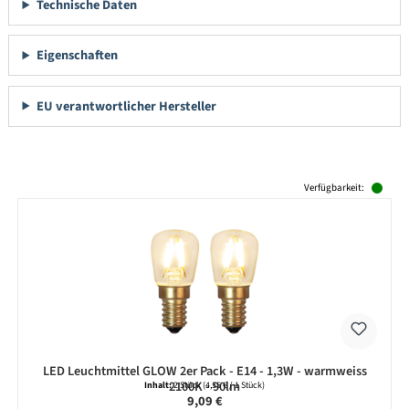
Technische Daten
Eigenschaften
EU verantwortlicher Hersteller
Produktgalerie überspringen
Verfügbarkeit:
LED Leuchtmittel GLOW 2er Pack - E14 - 1,3W - warmweiss
2100K - 90lm
Inhalt:
2 Stück
(4,55 € / 1 Stück)
Regulärer Preis:
9,09 €