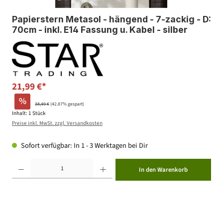
Papierstern Metasol - hängend - 7-zackig - D:
70cm - inkl. E14 Fassung u. Kabel - silber
21,99 €*
%
38,49 €
(42.87% gespart)
Inhalt:
1 Stück
Preise inkl. MwSt. zzgl. Versandkosten
Sofort verfügbar: In 1 - 3 Werktagen bei Dir
Produkt Anzahl: Gib den gewünschten Wert ein oder benutze die Schaltflächen um die Anzahl zu erhöhen ode
In den Warenkorb