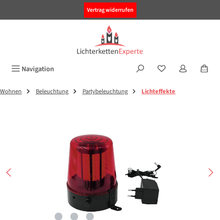
alt springen
Vertrag widerrufen
Navigation
Wohnen
Beleuchtung
Partybeleuchtung
Lichteffekte
Bildergalerie überspringen