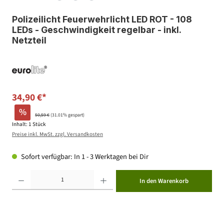
Polizeilicht Feuerwehrlicht LED ROT - 108
LEDs - Geschwindigkeit regelbar - inkl.
Netzteil
34,90 €*
%
50,59 €
(31.01% gespart)
Inhalt:
1 Stück
Preise inkl. MwSt. zzgl. Versandkosten
Sofort verfügbar: In 1 - 3 Werktagen bei Dir
Produkt Anzahl: Gib den gewünschten Wert ein oder benutze die Schaltflächen um die Anzahl zu erhöhen ode
In den Warenkorb