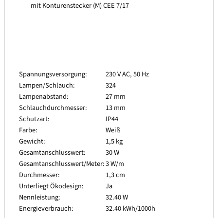
mit Konturenstecker (M) CEE 7/17
Spannungsversorgung:
230 V AC, 50 Hz
Lampen/Schlauch:
324
Lampenabstand:
27 mm
Schlauchdurchmesser:
13 mm
Schutzart:
IP44
Farbe:
Weiß
Gewicht:
1,5 kg
Gesamtanschlusswert:
30 W
Gesamtanschlusswert/Meter:
3 W/m
Durchmesser:
1,3 cm
Unterliegt Ökodesign:
Ja
Nennleistung:
32.40 W
Energieverbrauch:
32.40 kWh/1000h