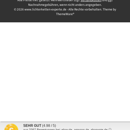
Alle Preise inkl. gesetzl. Mehrwertsteuer zzgl.
Versandkosten
und ggf.
Nachnahmegebühren, wenn nicht anders angegeben.
© 2026 www.lichterketten-experte.de - Alle Rechte vorbehalten. Theme by
ThemeWare®
SEHR GUT
(4.98 / 5)
aus
3367
Bewertungen bei: ebay.de, amazon.de, shopvote.de ⓘ