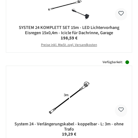
SYSTEM 24 KOMPLETT SET 15m - LED Lichtervorhang
Eisregen 15x0,4m - Icicle für Dachrinne, Garage
Regulärer Preis:
198,59 €
Preise inkl. MwSt. zzgl. Versandkosten
Produktgalerie überspringen
Verfügbarkeit:
System 24 - Verlängerungskabel - koppelbar - L: 3m - ohne
Trafo
Regulärer Preis:
19,29 €