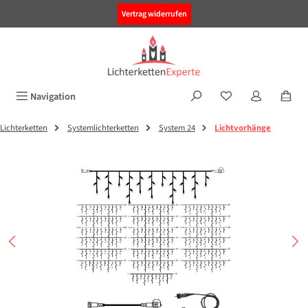
alt springen
Vertrag widerrufen
Navigation
Lichterketten
Systemlichterketten
System 24
Lichtvorhänge
Bildergalerie überspringen