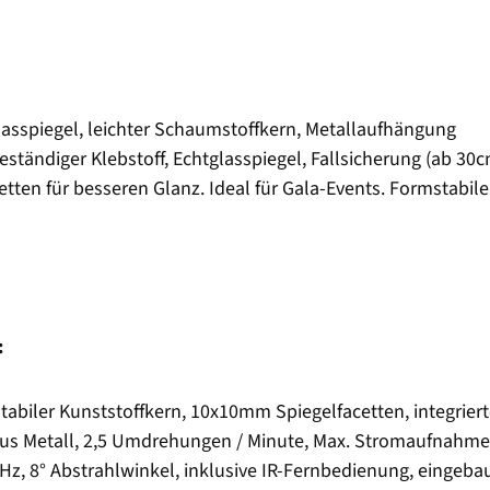
lasspiegel, leichter Schaumstoffkern, Metallaufhängung
eständiger Klebstoff, Echtglasspiegel, Fallsicherung (ab 3
ten für besseren Glanz. Ideal für Gala-Events. Formstabiler
:
biler Kunststoffkern, 10x10mm Spiegelfacetten, integriert
us Metall, 2,5 Umdrehungen / Minute, Max. Stromaufnahme
50Hz, 8° Abstrahlwinkel, inklusive IR-Fernbedienung, einge