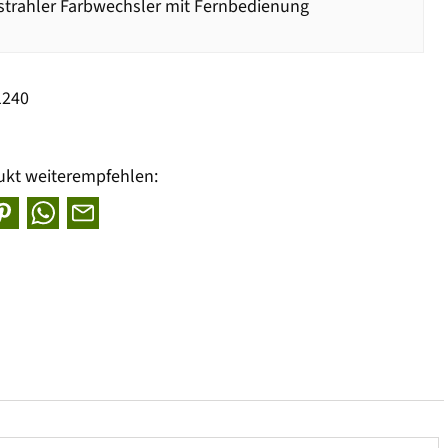
trahler Farbwechsler mit Fernbedienung
1240
ukt weiterempfehlen: