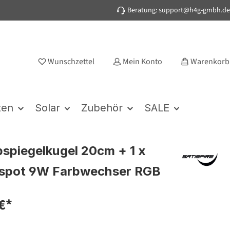
Beratung: support@h4g-gmbh.de
Wunschzettel
Mein Konto
Warenkorb
ten
Solar
Zubehör
SALE
bspiegelkugel 20cm + 1 x
nspot 9W Farbwechser RGB
€*