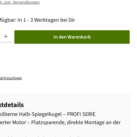
St. zzgl. Versandkosten
fügbar: In 1 - 3 Werktagen bei Dir
ib den gewünschten Wert ein oder benutze die Schaltflächen um die Anzahl zu erhöhen od
In den Warenkorb
el hinzufügen
tdetails
ilberne Halb-Spiegelkugel – PROFI SERIE
ierter Motor – Platzsparende, direkte Montage an der