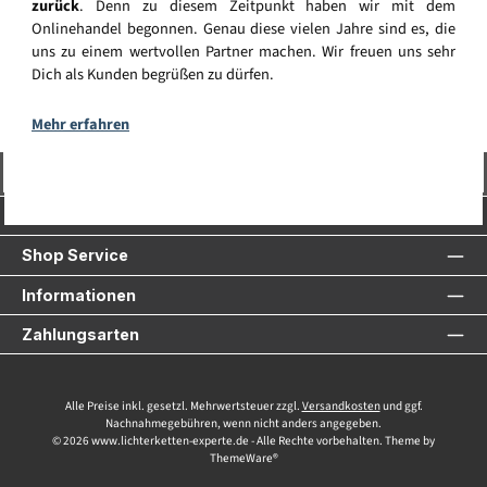
zurück
. Denn zu diesem Zeitpunkt haben wir mit dem
Onlinehandel begonnen. Genau diese vielen Jahre sind es, die
uns zu einem wertvollen Partner machen. Wir freuen uns sehr
Dich als Kunden begrüßen zu dürfen.
Mehr erfahren
Vertrag widerrufen
Service-Hotline
Shop Service
Informationen
Zahlungsarten
Alle Preise inkl. gesetzl. Mehrwertsteuer zzgl.
Versandkosten
und ggf.
Nachnahmegebühren, wenn nicht anders angegeben.
© 2026 www.lichterketten-experte.de - Alle Rechte vorbehalten. Theme by
ThemeWare®