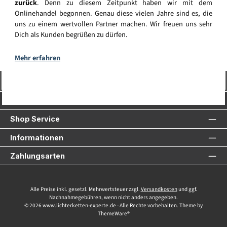
zurück
. Denn zu diesem Zeitpunkt haben wir mit dem
Onlinehandel begonnen. Genau diese vielen Jahre sind es, die
uns zu einem wertvollen Partner machen. Wir freuen uns sehr
Dich als Kunden begrüßen zu dürfen.
Mehr erfahren
Vertrag widerrufen
Service-Hotline
Shop Service
Informationen
Zahlungsarten
Alle Preise inkl. gesetzl. Mehrwertsteuer zzgl.
Versandkosten
und ggf.
Nachnahmegebühren, wenn nicht anders angegeben.
© 2026 www.lichterketten-experte.de - Alle Rechte vorbehalten. Theme by
ThemeWare®