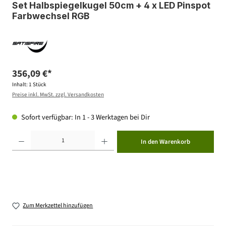
Set Halbspiegelkugel 50cm + 4 x LED Pinspot
Farbwechsel RGB
356,09 €*
Inhalt:
1 Stück
Preise inkl. MwSt. zzgl. Versandkosten
Sofort verfügbar: In 1 - 3 Werktagen bei Dir
Produkt Anzahl: Gib den gewünschten Wert ein oder benutze die Schaltflächen um die Anzahl zu erhöhen ode
In den Warenkorb
Zum Merkzettel hinzufügen