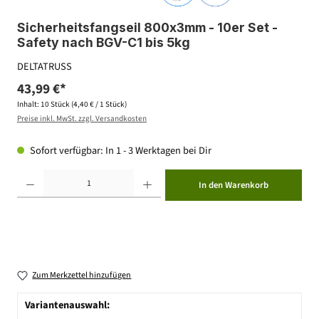
Sicherheitsfangseil 800x3mm - 10er Set -
Safety nach BGV-C1 bis 5kg
DELTATRUSS
43,99 €*
Inhalt:
10 Stück
(4,40 € / 1 Stück)
Preise inkl. MwSt. zzgl. Versandkosten
Sofort verfügbar: In 1 - 3 Werktagen bei Dir
Produkt Anzahl: Gib den gewünschten Wert ein oder benutze die Schaltflächen um die Anzahl zu erhöhen ode
In den Warenkorb
Zum Merkzettel hinzufügen
Variantenauswahl: