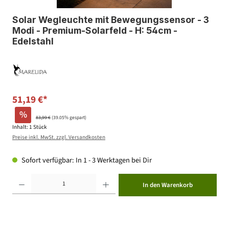
Solar Wegleuchte mit Bewegungssensor - 3
Modi - Premium-Solarfeld - H: 54cm -
Edelstahl
51,19 €*
%
83,99 €
(39.05% gespart)
Inhalt:
1 Stück
Preise inkl. MwSt. zzgl. Versandkosten
Sofort verfügbar: In 1 - 3 Werktagen bei Dir
Produkt Anzahl: Gib den gewünschten Wert ein oder benutze die Schaltflächen um die Anzahl zu erhöhen ode
In den Warenkorb