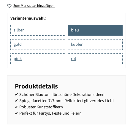
Zum Merkzettel hinzufügen
Variantenauswahl:
silber
blau
gold
kupfer
pink
rot
Produktdetails
✔ Schöner Blauton - für schöne Dekorationsideen
✔ Spiegelfacetten 7x7mm - Reflektiert glitzerndes Licht
✔ Robuster Kunststoffkern
✔ Perfekt für Partys, Feste und Feiern