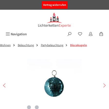
alt springen
Vertrag widerrufen
Navigation
Wohnen
Beleuchtung
Partybeleuchtung
Discokugeln
Bildergalerie überspringen