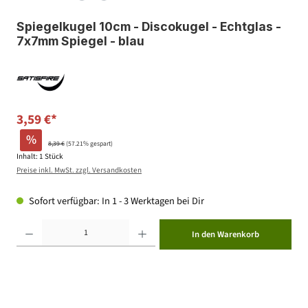
Spiegelkugel 10cm - Discokugel - Echtglas -
7x7mm Spiegel - blau
3,59 €*
%
8,39 €
(57.21% gespart)
Inhalt:
1 Stück
Preise inkl. MwSt. zzgl. Versandkosten
Sofort verfügbar: In 1 - 3 Werktagen bei Dir
Produkt Anzahl: Gib den gewünschten Wert ein oder benutze die Schaltflächen um die Anzahl zu erhöhen ode
In den Warenkorb