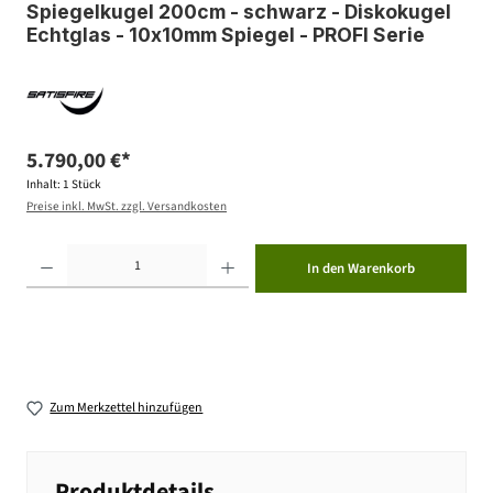
Spiegelkugel 200cm - schwarz - Diskokugel
Echtglas - 10x10mm Spiegel - PROFI Serie
5.790,00 €*
Inhalt:
1 Stück
Preise inkl. MwSt. zzgl. Versandkosten
Produkt Anzahl: Gib den gewünschten Wert ein oder benutze die Schaltflächen um die Anzahl zu erhöhen ode
In den Warenkorb
Zum Merkzettel hinzufügen
Produktdetails