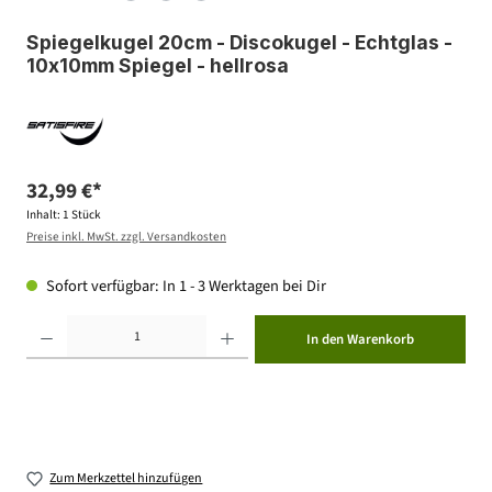
Spiegelkugel 20cm - Discokugel - Echtglas -
10x10mm Spiegel - hellrosa
32,99 €*
Inhalt:
1 Stück
Preise inkl. MwSt. zzgl. Versandkosten
Sofort verfügbar: In 1 - 3 Werktagen bei Dir
Produkt Anzahl: Gib den gewünschten Wert ein oder benutze die Schaltflächen um die Anzahl zu erhöhen ode
In den Warenkorb
Zum Merkzettel hinzufügen