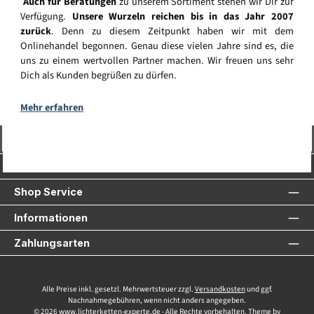
Auch für Beratungen
zu unserem Sortiment stehen wir Dir zur
Verfügung.
Unsere Wurzeln reichen bis in das Jahr 2007
zurück
. Denn zu diesem Zeitpunkt haben wir mit dem
Onlinehandel begonnen. Genau diese vielen Jahre sind es, die
uns zu einem wertvollen Partner machen. Wir freuen uns sehr
Dich als Kunden begrüßen zu dürfen.
Mehr erfahren
Vertrag widerrufen
Service-Hotline
Shop Service
Informationen
Zahlungsarten
Alle Preise inkl. gesetzl. Mehrwertsteuer zzgl.
Versandkosten
und ggf.
Nachnahmegebühren, wenn nicht anders angegeben.
© 2026 www.lichterketten-experte.de - Alle Rechte vorbehalten. Theme by