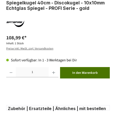
Spiegelkugel 40cm - Discokugel - 10x10mm
Echtglas Spiegel - PROFI Serie - gold
108,99 €*
Inhalt:
1 Stück
Preise inkl. MwSt. zzgl. Versandkosten
Sofort verfügbar: In 1 - 3 Werktagen bei Dir
Produkt Anzahl: Gib den gewünschten Wert ein oder benutze die Schaltflächen um die Anzahl zu erhöhen ode
In den Warenkorb
Zubehör | Ersatzteile | Ähnliches | mit bestellen