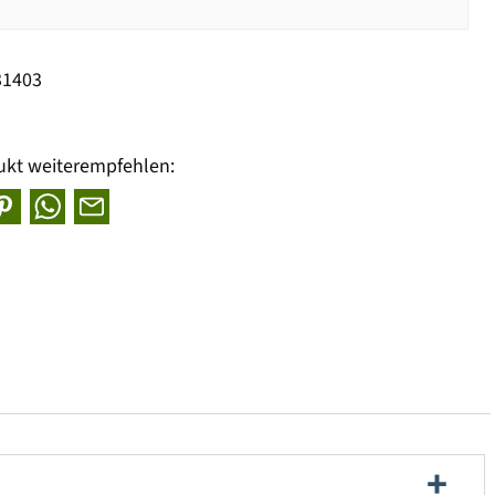
31403
ukt weiterempfehlen: