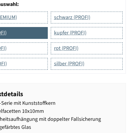
auswahl:
PREMIUM)
schwarz (PROFI)
FI)
kupfer (PROFI)
FI)
rot (PROFI)
FI)
silber (PROFI)
tdetails
Serie mit Kunststoffkern
elfacetten 10x10mm
heitsaufhängung mit doppelter Fallsicherung
efärbtes Glas