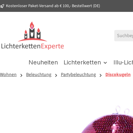
Kostenloser Paket-Versand ab € 100,- Bestellwert (DE)
springen
Zur Hauptnavigation springen
Neuheiten
Lichterketten
Illu-Li
Wohnen
Beleuchtung
Partybeleuchtung
Discokugeln
Bildergalerie überspringen