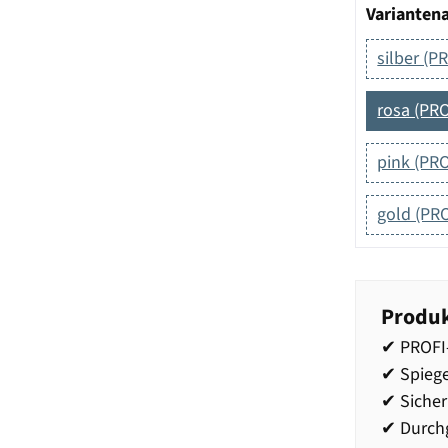
Varianten
silber (
rosa (PRO
pink (PRO
gold (PRO
Produk
✔ PROFI-
✔ Spieg
✔ Sicher
✔ Durchg