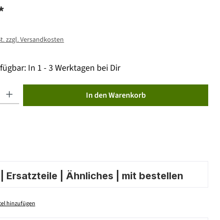
*
St. zzgl. Versandkosten
fügbar: In 1 - 3 Werktagen bei Dir
ib den gewünschten Wert ein oder benutze die Schaltflächen um die Anzahl zu erhöhen od
In den Warenkorb
 Ersatzteile | Ähnliches | mit bestellen
el hinzufügen