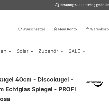
Beratung: support@h4g-gmbh.de
Wunschzettel
Mein Konto
Warenkorb
ten
Solar
Zubehör
SALE
kugel 40cm - Discokugel -
 Echtglas Spiegel - PROFI
rosa