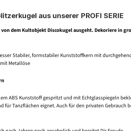
Glitzerkugel aus unserer PROFI SERIE
das von dem Kultobjekt Discokugel ausgeht. Dekoriere in g
esser Stabiler, formstabiler Kunststoffkern mit durchgehe
mit Metallöse
rn
em ABS Kunststoff gespritzt und mit Echtglasspiegeln bekle
nd für Tanzflächen eignet. Auch für den privaten Gebrauch b
uch nach Jahren noch ansehnlich und bereitet Dir Freude.