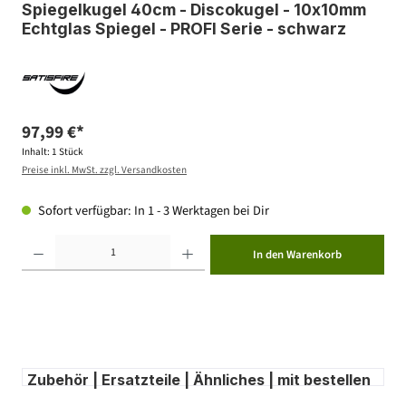
Spiegelkugel 40cm - Discokugel - 10x10mm
Echtglas Spiegel - PROFI Serie - schwarz
97,99 €*
Inhalt:
1 Stück
Preise inkl. MwSt. zzgl. Versandkosten
Sofort verfügbar: In 1 - 3 Werktagen bei Dir
Produkt Anzahl: Gib den gewünschten Wert ein oder benutze die Schaltflächen um die Anzahl zu erhöhen ode
In den Warenkorb
Zubehör | Ersatzteile | Ähnliches | mit bestellen