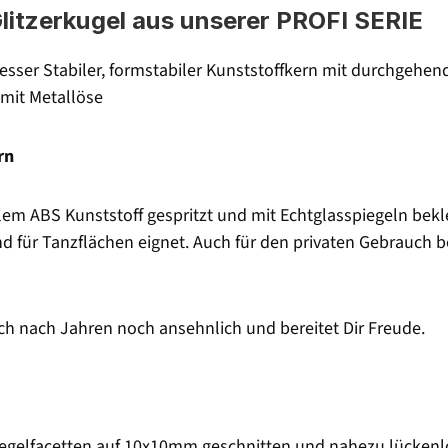
Glitzerkugel aus unserer PROFI SERIE
esser Stabiler, formstabiler Kunststoffkern mit durchgehe
mit Metallöse
rn
em ABS Kunststoff gespritzt und mit Echtglasspiegeln bekle
nd für Tanzflächen eignet. Auch für den privaten Gebrauch b
uch nach Jahren noch ansehnlich und bereitet Dir Freude.
iegelfacetten auf 10x10mm geschnitten und nahezu lückenlos