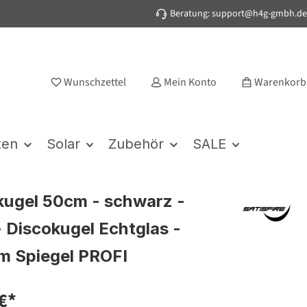
Beratung: support@h4g-gmbh.de
Wunschzettel
Mein Konto
Warenkorb
ten
Solar
Zubehör
SALE
kugel 50cm - schwarz -
- Discokugel Echtglas -
m Spiegel PROFI
€*