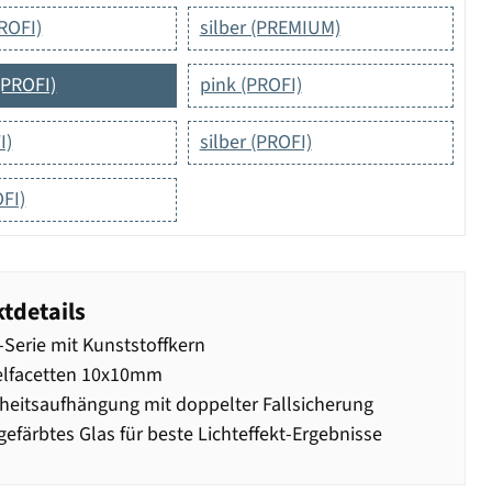
ROFI)
silber (PREMIUM)
(PROFI)
pink (PROFI)
I)
silber (PROFI)
FI)
tdetails
Serie mit Kunststoffkern
elfacetten 10x10mm
heitsaufhängung mit doppelter Fallsicherung
efärbtes Glas für beste Lichteffekt-Ergebnisse