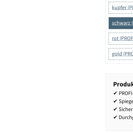
kupfer (P
schwarz 
rot (PROF
gold (PRO
Produk
✔ PROFI-
✔ Spieg
✔ Sicher
✔ Durchg