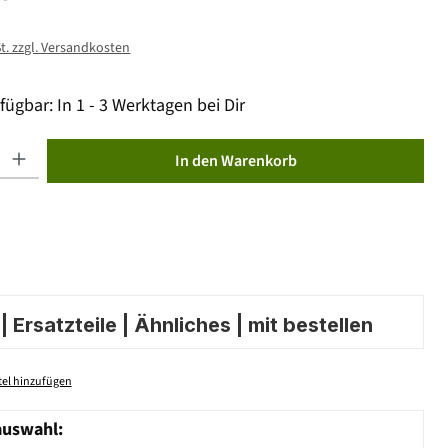
St. zzgl. Versandkosten
fügbar: In 1 - 3 Werktagen bei Dir
ib den gewünschten Wert ein oder benutze die Schaltflächen um die Anzahl zu erhöhen od
In den Warenkorb
 Ersatzteile | Ähnliches | mit bestellen
el hinzufügen
auswahl: