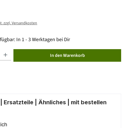
St. zzgl. Versandkosten
fügbar: In 1 - 3 Werktagen bei Dir
ib den gewünschten Wert ein oder benutze die Schaltflächen um die Anzahl zu erhöhen od
In den Warenkorb
 Ersatzteile | Ähnliches | mit bestellen
ich