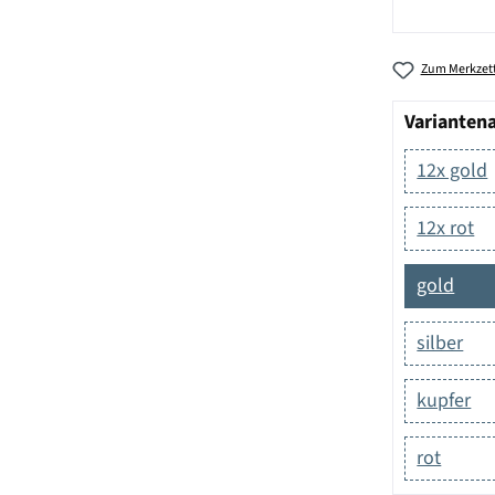
Zum Merkzett
Varianten
12x gold
12x rot
gold
silber
kupfer
rot