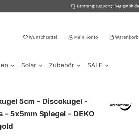
Beratung: support@h4g-gmbh.de
Wunschzettel
Mein Konto
Warenkorb
ten
Solar
Zubehör
SALE
kugel 5cm - Discokugel -
s - 5x5mm Spiegel - DEKO
gold