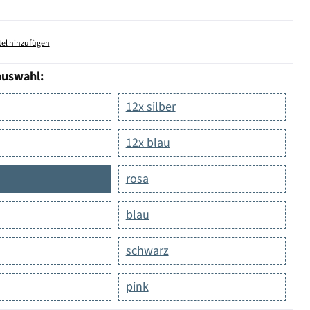
el hinzufügen
auswahl:
12x silber
12x blau
rosa
blau
schwarz
pink