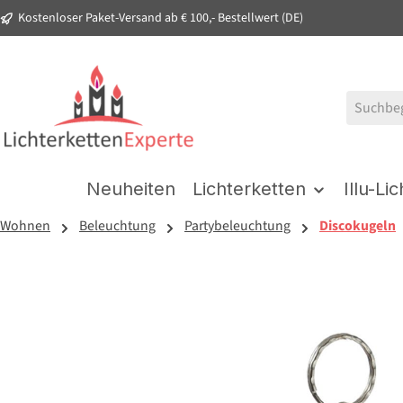
Kostenloser Paket-Versand ab € 100,- Bestellwert (DE)
springen
Zur Hauptnavigation springen
Neuheiten
Lichterketten
Illu-Li
Wohnen
Beleuchtung
Partybeleuchtung
Discokugeln
Bildergalerie überspringen