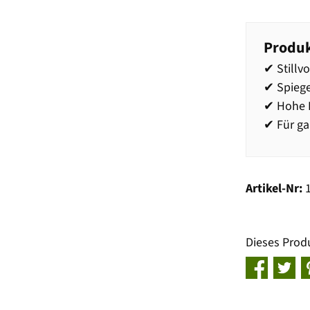
Produk
✔ Stillv
✔ Spiege
✔ Hohe R
✔ Für ga
Artikel-Nr:
Dieses Prod