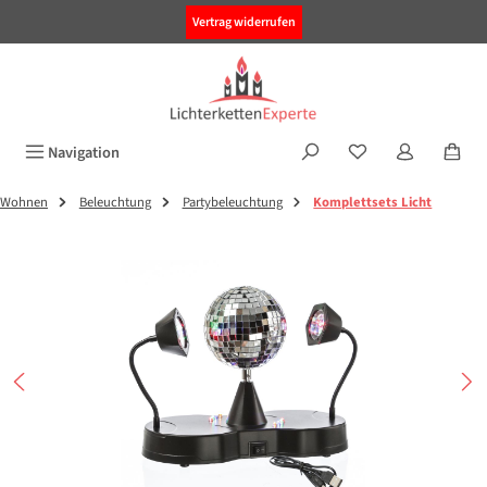
alt springen
Vertrag widerrufen
Navigation
Wohnen
Beleuchtung
Partybeleuchtung
Komplettsets Licht
Bildergalerie überspringen