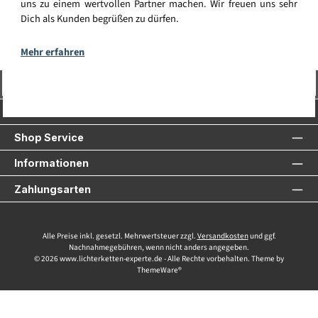
uns zu einem wertvollen Partner machen. Wir freuen uns sehr
Dich als Kunden begrüßen zu dürfen.
Mehr erfahren
Vertrag widerrufen
Service-Hotline
Shop Service
Informationen
Zahlungsarten
Alle Preise inkl. gesetzl. Mehrwertsteuer zzgl.
Versandkosten
und ggf.
Nachnahmegebühren, wenn nicht anders angegeben.
© 2026 www.lichterketten-experte.de - Alle Rechte vorbehalten. Theme by
ThemeWare®