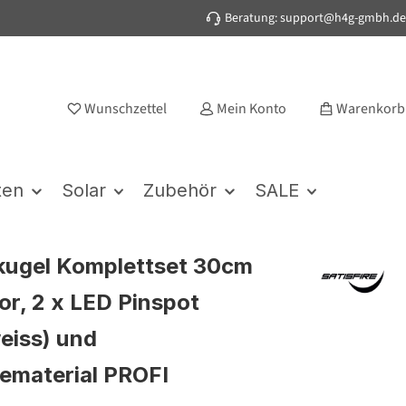
Beratung: support@h4g-gmbh.de
Wunschzettel
Mein Konto
Warenkorb
ten
Solar
Zubehör
SALE
kugel Komplettset 30cm
or, 2 x LED Pinspot
eiss) und
ematerial PROFI