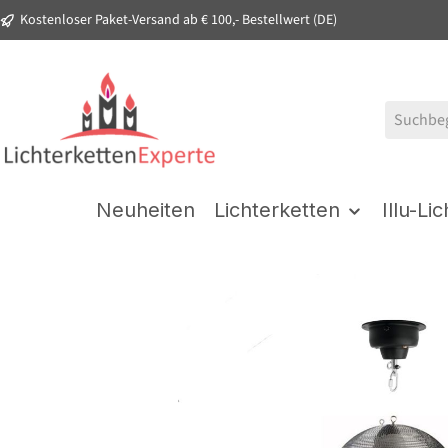
Kostenloser Paket-Versand ab € 100,- Bestellwert (DE)
springen
Zur Hauptnavigation springen
Neuheiten
Lichterketten
Illu-Li
Bildergalerie überspringen