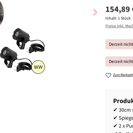
154,89 
Inhalt:
1 Stück
Preise inkl. Mw
Derzeit nich
Derzeit nich
Zum Merkzett
Produk
✔ 30cm s
✔ Spiege
✔ 2 x Pu