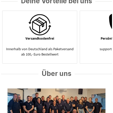
Deine Vorteile bei uns
Versandkostenfrei
Persönl
Innerhalb von Deutschland als Paketversand
support
ab 100,- Euro Bestellwert
Über uns