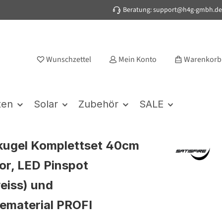
Beratung: support@h4g-gmbh.de
Wunschzettel
Mein Konto
Warenkorb
ten
Solar
Zubehör
SALE
kugel Komplettset 40cm
or, LED Pinspot
eiss) und
ematerial PROFI