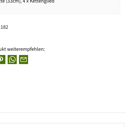
te (33cm), 4 x Kettenglied
1182
ukt weiterempfehlen: