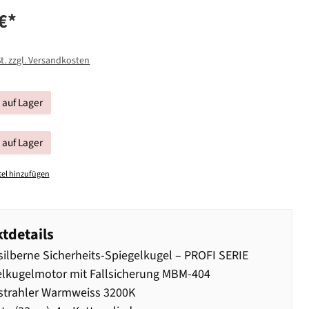
€*
St. zzgl. Versandkosten
t auf Lager
t auf Lager
el hinzufügen
tdetails
ilberne Sicherheits-Spiegelkugel – PROFI SERIE
lkugelmotor mit Fallsicherung MBM-404
strahler Warmweiss 3200K