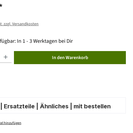
*
St. zzgl. Versandkosten
fügbar: In 1 - 3 Werktagen bei Dir
ib den gewünschten Wert ein oder benutze die Schaltflächen um die Anzahl zu erhöhen od
In den Warenkorb
 Ersatzteile | Ähnliches | mit bestellen
el hinzufügen