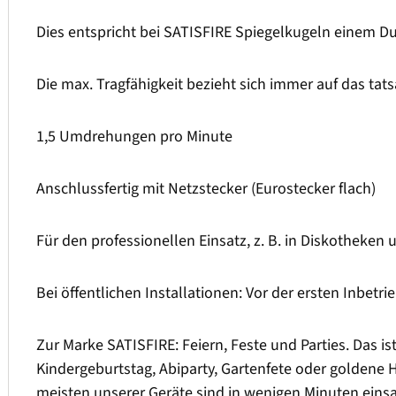
Dies entspricht bei SATISFIRE Spiegelkugeln einem 
Die max. Tragfähigkeit bezieht sich immer auf das tat
1,5 Umdrehungen pro Minute
Anschlussfertig mit Netzstecker (Eurostecker flach)
Für den professionellen Einsatz, z. B. in Diskothe
Bei öffentlichen Installationen: Vor der ersten Inbe
Zur Marke SATISFIRE: Feiern, Feste und Parties. Das i
Kindergeburtstag, Abiparty, Gartenfete oder goldene H
meisten unserer Geräte sind in wenigen Minuten einsa