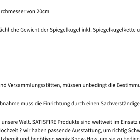
Durchmesser von 20cm
sächliche Gewicht der Spiegelkugel inkl. Spiegelkugelkette
ken und Versammlungsstätten, müssen unbedingt die Bestimm
triebnahme muss die Einrichtung durch einen Sachverständig
st unsere Welt. SATISFIRE Produkte sind weltweit im Einsat
ochzeit ? wir haben passende Ausstattung, um richtig Schwun
tzbereit und benötigen wenig Know-How, um sie zu bedienen