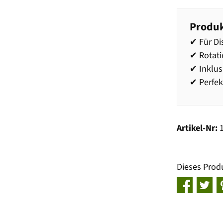
Produk
✔ Für Di
✔ Rotat
✔ Inklus
✔ Perfek
Artikel-Nr:
Dieses Prod