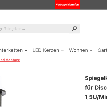
Vertrag widerrufen
chterketten
LED Kerzen
Wohnen
Gar
und Montage
Spiege
für Dis
1,5U/Mi