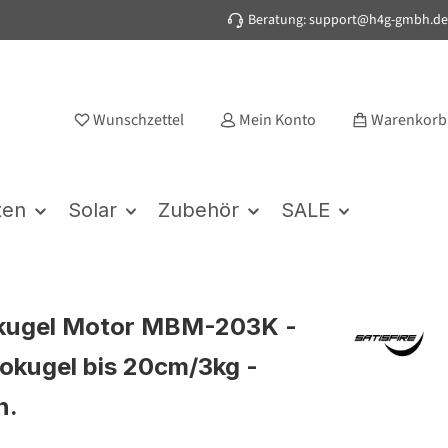
Beratung: support@h4g-gmbh.de
Wunschzettel
Mein Konto
Warenkorb
ten
Solar
Zubehör
SALE
lkugel Motor MBM-203K -
cokugel bis 20cm/3kg -
n.