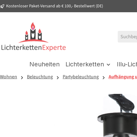
Kostenloser Paket-Versand ab € 100,- Bestellwert (DE)
springen
Zur Hauptnavigation springen
Neuheiten
Lichterketten
Illu-Li
Wohnen
Beleuchtung
Partybeleuchtung
Aufhängung 
Bildergalerie überspringen