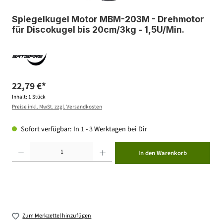
Spiegelkugel Motor MBM-203M - Drehmotor
für Discokugel bis 20cm/3kg - 1,5U/Min.
22,79 €*
Inhalt:
1 Stück
Preise inkl. MwSt. zzgl. Versandkosten
Sofort verfügbar: In 1 - 3 Werktagen bei Dir
Produkt Anzahl: Gib den gewünschten Wert ein oder benutze die Schaltflächen um die Anzahl zu erhöhen ode
In den Warenkorb
Zum Merkzettel hinzufügen