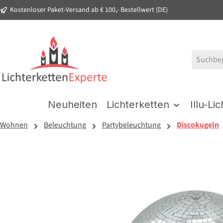
Kostenloser Paket-Versand ab € 100,- Bestellwert (DE)
springen
Zur Hauptnavigation springen
Neuheiten
Lichterketten
Illu-Li
Wohnen
Beleuchtung
Partybeleuchtung
Discokugeln
Bildergalerie überspringen