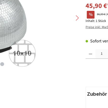
45,90 €
%
86,99 €
(
Inhalt:
1 Stück
Preise inkl. Mw
Sofort ver
Produkt Anzahl: G
Zubehör |