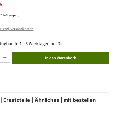
*
47.24% gespart)
St. zzgl. Versandkosten
fügbar: In 1 - 3 Werktagen bei Dir
ib den gewünschten Wert ein oder benutze die Schaltflächen um die Anzahl zu erhöhen od
In den Warenkorb
 Ersatzteile | Ähnliches | mit bestellen