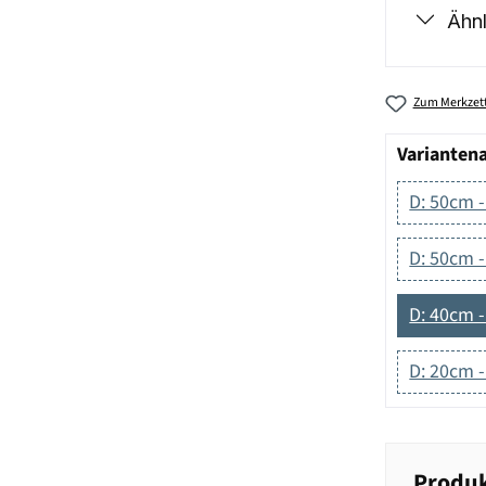
Ähnl
Zum Merkzett
Varianten
D: 50cm 
D: 50cm 
D: 40cm 
D: 20cm 
Produk