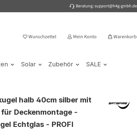
Beratung: support@h4g-gmbh.de
Wunschzettel
Mein Konto
Warenkorb
ten
Solar
Zubehör
SALE
kugel halb 40cm silber mit
 für Deckenmontage -
gel Echtglas - PROFI