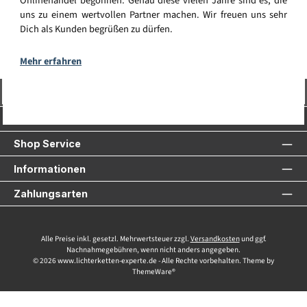
Onlinehandel begonnen. Genau diese vielen Jahre sind es, die
uns zu einem wertvollen Partner machen. Wir freuen uns sehr
Dich als Kunden begrüßen zu dürfen.
Mehr erfahren
Vertrag widerrufen
Service-Hotline
Shop Service
Informationen
Zahlungsarten
Alle Preise inkl. gesetzl. Mehrwertsteuer zzgl.
Versandkosten
und ggf.
Nachnahmegebühren, wenn nicht anders angegeben.
© 2026 www.lichterketten-experte.de - Alle Rechte vorbehalten. Theme by
ThemeWare®