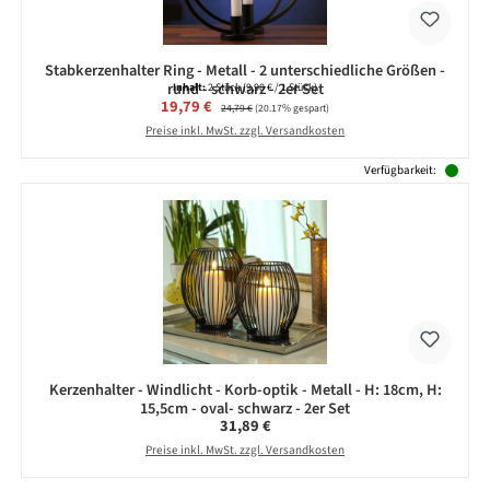
Stabkerzenhalter Ring - Metall - 2 unterschiedliche Größen -
rund - schwarz - 2er Set
Inhalt:
2 Stück
(9,90 € / 1 Stück)
Verkaufspreis:
19,79 €
Regulärer Preis:
24,79 €
(20.17% gespart)
Preise inkl. MwSt. zzgl. Versandkosten
Verfügbarkeit:
Kerzenhalter - Windlicht - Korb-optik - Metall - H: 18cm, H:
15,5cm - oval- schwarz - 2er Set
Regulärer Preis:
31,89 €
Preise inkl. MwSt. zzgl. Versandkosten