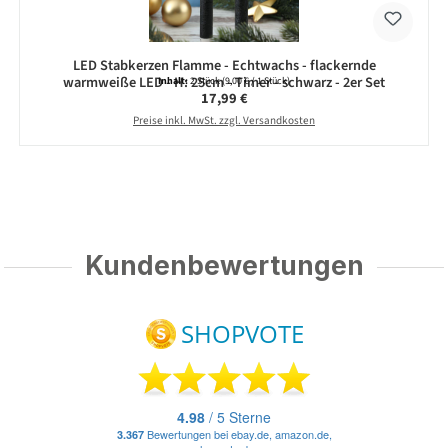
LED Stabkerzen Flamme - Echtwachs - flackernde
warmweiße LED - H: 25cm - Timer - schwarz - 2er Set
Inhalt:
2 Stück
(9,00 € / 1 Stück)
Regulärer Preis:
17,99 €
Preise inkl. MwSt. zzgl. Versandkosten
Kundenbewertungen