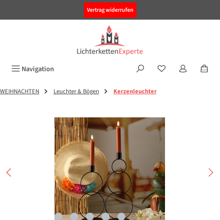
alt springen
Vertrag widerrufen
Navigation
WEIHNACHTEN
Leuchter & Bögen
Kerzenleuchter
Bildergalerie überspringen