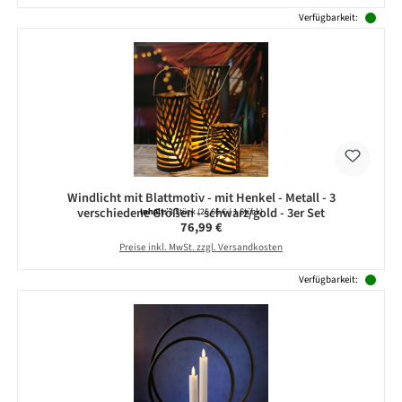
Verfügbarkeit:
Windlicht mit Blattmotiv - mit Henkel - Metall - 3
verschiedene Größen - schwarz/gold - 3er Set
Inhalt:
3 Stück
(25,66 € / 1 Stück)
Regulärer Preis:
76,99 €
Preise inkl. MwSt. zzgl. Versandkosten
Verfügbarkeit: