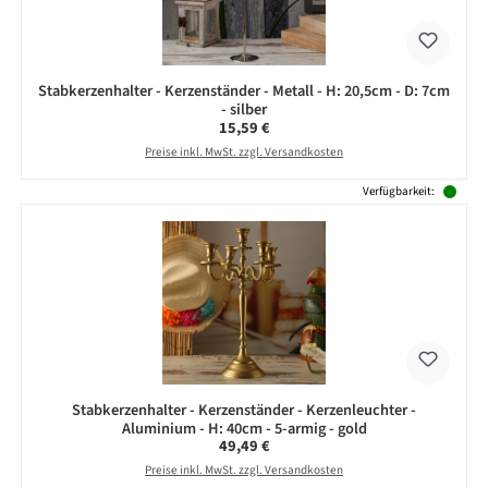
Stabkerzenhalter - Kerzenständer - Metall - H: 20,5cm - D: 7cm
- silber
Regulärer Preis:
15,59 €
Preise inkl. MwSt. zzgl. Versandkosten
Verfügbarkeit:
Stabkerzenhalter - Kerzenständer - Kerzenleuchter -
Aluminium - H: 40cm - 5-armig - gold
Regulärer Preis:
49,49 €
Preise inkl. MwSt. zzgl. Versandkosten