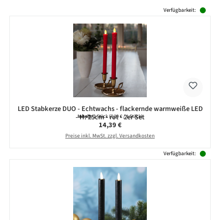
Produktgalerie überspringen
Verfügbarkeit:
LED Stabkerze DUO - Echtwachs - flackernde warmweiße LED
- H: 25cm - rot - 2er Set
Inhalt:
2 Stück
(7,20 € / 1 Stück)
Regulärer Preis:
14,39 €
Preise inkl. MwSt. zzgl. Versandkosten
Verfügbarkeit: