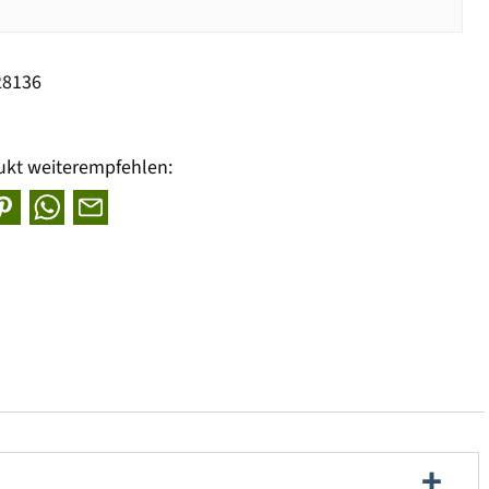
28136
ukt weiterempfehlen: