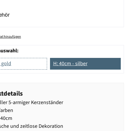
ehör
el hinzufügen
auswahl:
 gold
H: 40cm - silber
tdetails
oller 5-armiger Kerzenständer
farben
 40cm
sche und zeitlose Dekoration