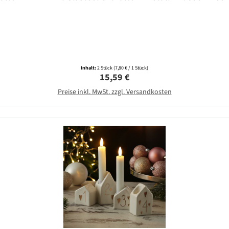
Inhalt:
2 Stück
(7,80 € / 1 Stück)
Regulärer Preis:
15,59 €
Preise inkl. MwSt. zzgl. Versandkosten