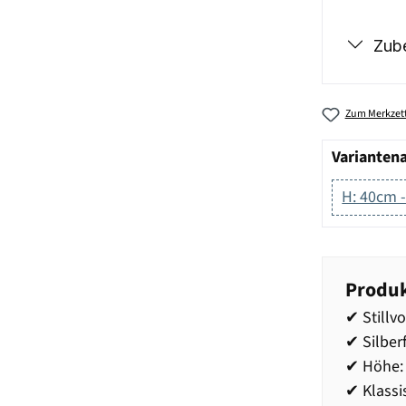
Zub
Zum Merkzett
Varianten
H: 40cm -
Produk
✔ Stillv
✔ Silber
✔ Höhe:
✔ Klassi