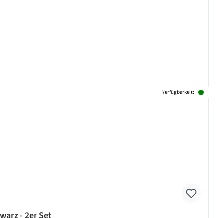
Verfügbarkeit:
WAVE - mit Glasteelichthalter - Metall - H: 35cm - schwarz - 2er Set