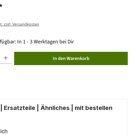
*
St. zzgl. Versandkosten
fügbar: In 1 - 3 Werktagen bei Dir
ib den gewünschten Wert ein oder benutze die Schaltflächen um die Anzahl zu erhöhen od
In den Warenkorb
 Ersatzteile | Ähnliches | mit bestellen
ich