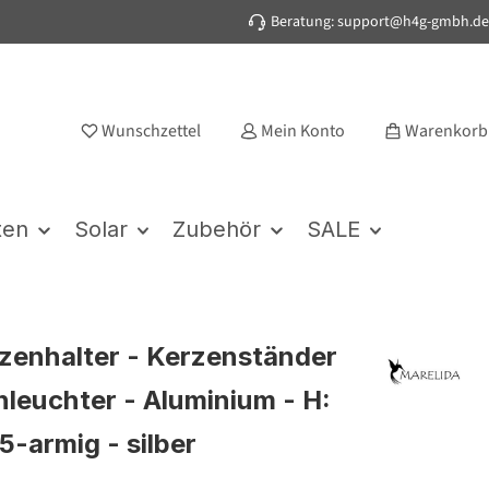
Beratung: support@h4g-gmbh.de
Wunschzettel
Mein Konto
Warenkorb
ten
Solar
Zubehör
SALE
zenhalter - Kerzenständer
nleuchter - Aluminium - H:
5-armig - silber