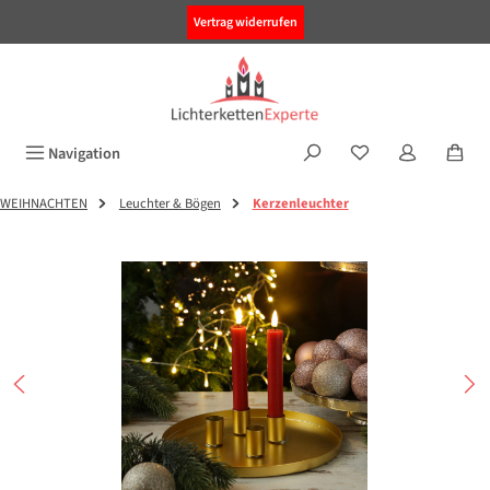
alt springen
Vertrag widerrufen
Navigation
WEIHNACHTEN
Leuchter & Bögen
Kerzenleuchter
Bildergalerie überspringen