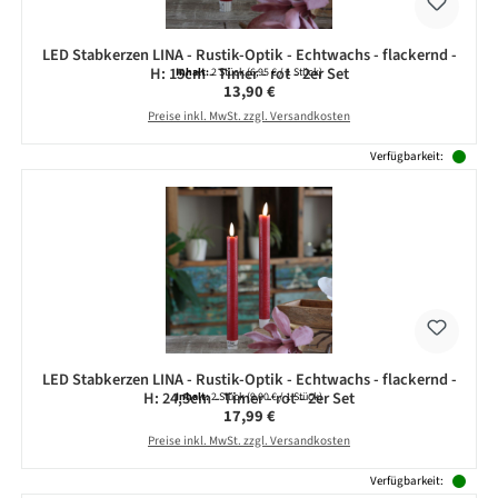
LED Stabkerzen LINA - Rustik-Optik - Echtwachs - flackernd -
H: 15cm - Timer - rot - 2er Set
Inhalt:
2 Stück
(6,95 € / 1 Stück)
Regulärer Preis:
13,90 €
Preise inkl. MwSt. zzgl. Versandkosten
Verfügbarkeit:
LED Stabkerzen LINA - Rustik-Optik - Echtwachs - flackernd -
H: 24,5cm - Timer - rot - 2er Set
Inhalt:
2 Stück
(9,00 € / 1 Stück)
Regulärer Preis:
17,99 €
Preise inkl. MwSt. zzgl. Versandkosten
Verfügbarkeit: