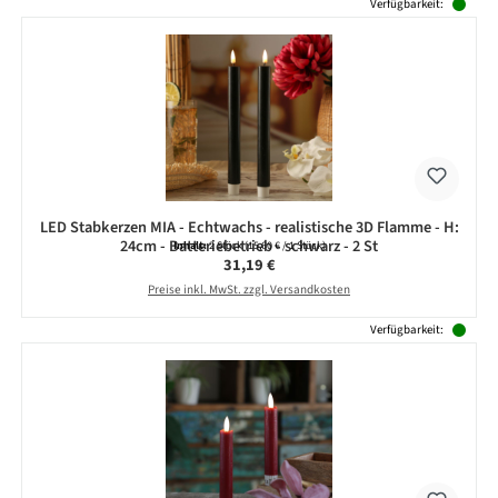
Verfügbarkeit:
LED Stabkerzen MIA - Echtwachs - realistische 3D Flamme - H:
24cm - Batteriebetrieb - schwarz - 2 St
Inhalt:
2 Stück
(15,60 € / 1 Stück)
Regulärer Preis:
31,19 €
Preise inkl. MwSt. zzgl. Versandkosten
Verfügbarkeit: