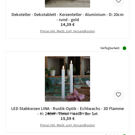
Dekoteller - Dekotablett - Kerzenteller - Aluminium - D: 20cm
- rund - gold
Regulärer Preis:
14,39 €
Preise inkl. MwSt. zzgl. Versandkosten
Produktgalerie überspringen
Verfügbarkeit:
LED Stabkerzen LINA - Rustik-Optik - Echtwachs - 3D Flamme
- H: 24cm - Timer - weiß - 2er Set
Inhalt:
2 Stück
(7,80 € / 1 Stück)
Regulärer Preis:
15,59 €
Preise inkl. MwSt. zzgl. Versandkosten