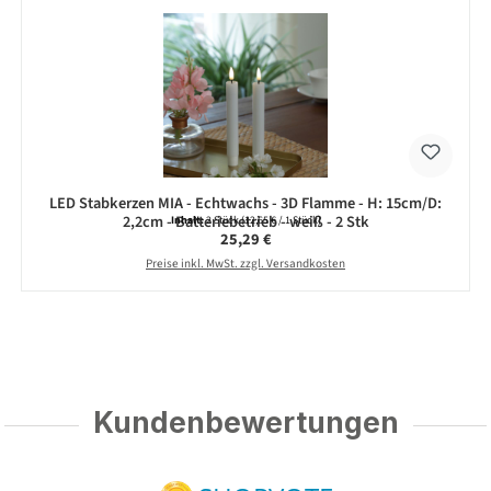
LED Stabkerzen MIA - Echtwachs - 3D Flamme - H: 15cm/D:
2,2cm - Batteriebetrieb - weiß - 2 Stk
Inhalt:
2 Stück
(12,65 € / 1 Stück)
Regulärer Preis:
25,29 €
Preise inkl. MwSt. zzgl. Versandkosten
Kundenbewertungen