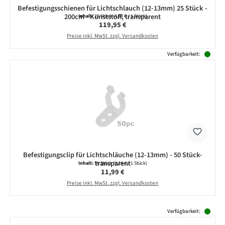
Befestigungsschienen für Lichtschlauch (12-13mm) 25 Stück -
200cm - Kunststoff, transparent
Inhalt:
25 Stück
(4,80 € / 1 Stück)
Regulärer Preis:
119,95 €
Preise inkl. MwSt. zzgl. Versandkosten
Verfügbarkeit:
Befestigungsclip für Lichtschläuche (12-13mm) - 50 Stück-
transparent
Inhalt:
50 Stück
(0,24 € / 1 Stück)
Regulärer Preis:
11,99 €
Preise inkl. MwSt. zzgl. Versandkosten
Produktgalerie überspringen
Verfügbarkeit: