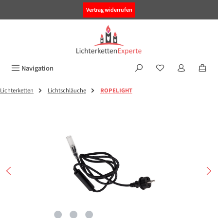
alt springen
Vertrag widerrufen
Navigation
Lichterketten
Lichtschläuche
ROPELIGHT
Bildergalerie überspringen