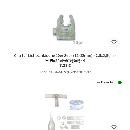
Clip für Lichtschläuche 10er Set - (12-13mm) - 2,5x2,5cm -
Parallelverlegung
Inhalt:
10 Stück
(0,73 € / 1 Stück)
Regulärer Preis:
7,29 €
Preise inkl. MwSt. zzgl. Versandkosten
Verfügbarkeit: