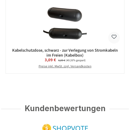
Kabelschutzdose, schwarz - zur Verlegung von Stromkabeln
im Freien (Kabelbox)
Verkaufspreis:
3,09 €
Regulärer Preis:
6,09 €
(49.26% gespart)
Preise inkl. MwSt. zzgl. Versandkosten
Kundenbewertungen