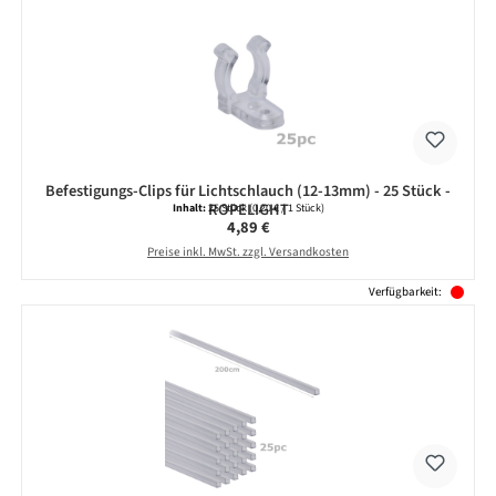
Befestigungs-Clips für Lichtschlauch (12-13mm) - 25 Stück -
ROPELIGHT
Inhalt:
25 Stück
(0,20 € / 1 Stück)
Regulärer Preis:
4,89 €
Preise inkl. MwSt. zzgl. Versandkosten
Verfügbarkeit: