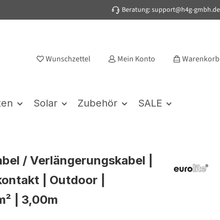
Beratung: support@h4g-gmbh.de
Wunschzettel
Mein Konto
Warenkorb
ten
Solar
Zubehör
SALE
bel / Verlängerungskabel |
ontakt | Outdoor |
² | 3,00m