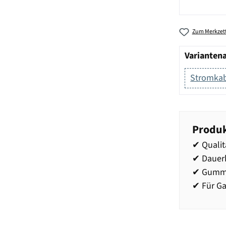
Zum Merkzett
Varianten
Stromkab
Produk
✔ Qualit
✔ Dauerh
✔ Gummi
✔ Für Ga