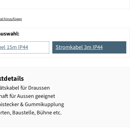
el hinzufügen
auswahl:
el 15m IP44
Stromkabel 3m IP44
tdetails
ätskabel für Draussen
aft für Aussen geeignet
stecker & Gummikupplung
rten, Baustelle, Bühne etc.