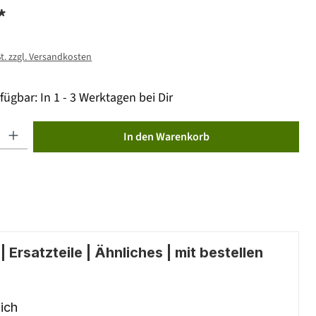
*
St. zzgl. Versandkosten
fügbar: In 1 - 3 Werktagen bei Dir
ib den gewünschten Wert ein oder benutze die Schaltflächen um die Anzahl zu erhöhen od
In den Warenkorb
 Ersatzteile | Ähnliches | mit bestellen
ich