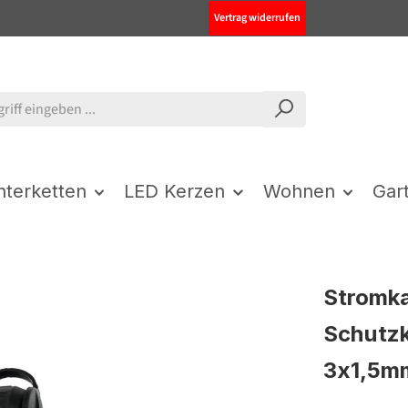
Vertrag widerrufen
chterketten
LED Kerzen
Wohnen
Gar
Stromka
Schutzk
3x1,5mm