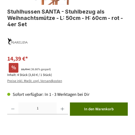
Stuhlhussen SANTA - Stuhlbezug als
Weihnachtsmütze - L: 50cm - H: 60cm - rot -
4er Set
14,39 €*
%
22,79 €
(36.86% gespart)
Inhalt:
4 Stück
(3,60 € / 1 Stück)
Preise inkl. MwSt. zzgl. Versandkosten
Sofort verfügbar: In 1 - 3 Werktagen bei Dir
Produkt Anzahl: Gib den gewünschten Wert ein oder benutze die Schaltflächen um die Anzahl zu erhöhen ode
In den Warenkorb