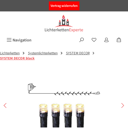
alt springen
Vertrag widerrufen
Navigation
Lichterketten
Systemlichterketten
SYSTEM DECOR
SYSTEM DECOR black
Bildergalerie überspringen