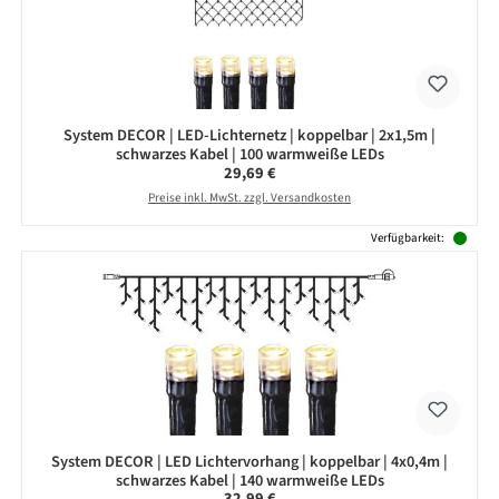
System DECOR | LED-Lichternetz | koppelbar | 2x1,5m |
schwarzes Kabel | 100 warmweiße LEDs
Regulärer Preis:
29,69 €
Preise inkl. MwSt. zzgl. Versandkosten
Verfügbarkeit:
System DECOR | LED Lichtervorhang | koppelbar | 4x0,4m |
schwarzes Kabel | 140 warmweiße LEDs
Regulärer Preis:
32,99 €