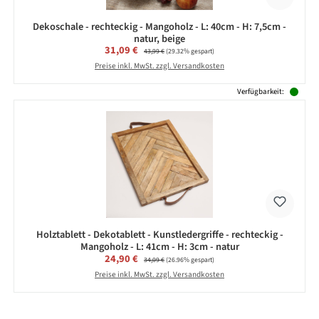
Dekoschale - rechteckig - Mangoholz - L: 40cm - H: 7,5cm -
natur, beige
Verkaufspreis:
31,09 €
Regulärer Preis:
43,99 €
(29.32% gespart)
Preise inkl. MwSt. zzgl. Versandkosten
Verfügbarkeit:
Holztablett - Dekotablett - Kunstledergriffe - rechteckig -
Mangoholz - L: 41cm - H: 3cm - natur
Verkaufspreis:
24,90 €
Regulärer Preis:
34,09 €
(26.96% gespart)
Preise inkl. MwSt. zzgl. Versandkosten