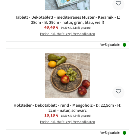
Tablett - Dekotablett - mediterranes Muster - Keramik - L:
38cm - B: 29cm - natur, grün, blau, weiß
Verkaufspreis:
49,49 €
Regulärer Preis:
60,49 €
(18.18% gespart)
Preise inkl. MwSt. zzgl. Versandkosten
Verfügbarkeit:
Holzteller - Dekotablett - rund - Mangoholz - D: 22,5cm - H:
2cm - natur, schwarz
Verkaufspreis:
10,19 €
Regulärer Preis:
15,59 €
(34.64% gespart)
Preise inkl. MwSt. zzgl. Versandkosten
Verfügbarkeit: