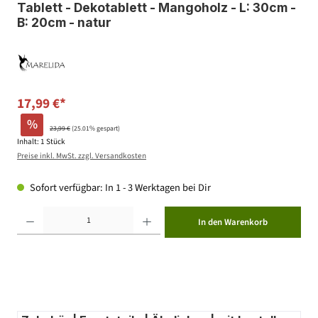
Tablett - Dekotablett - Mangoholz - L: 30cm -
B: 20cm - natur
17,99 €*
%
23,99 €
(25.01% gespart)
Inhalt:
1 Stück
Preise inkl. MwSt. zzgl. Versandkosten
Sofort verfügbar: In 1 - 3 Werktagen bei Dir
Produkt Anzahl: Gib den gewünschten Wert ein oder benutze die Schaltflächen um die Anzahl zu erhöhen ode
In den Warenkorb