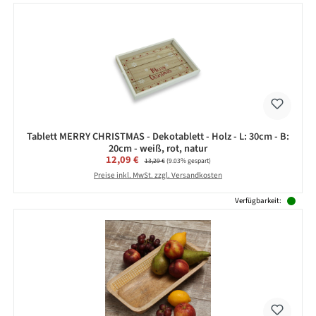
Tablett MERRY CHRISTMAS - Dekotablett - Holz - L: 30cm - B:
20cm - weiß, rot, natur
Verkaufspreis:
12,09 €
Regulärer Preis:
13,29 €
(9.03% gespart)
Preise inkl. MwSt. zzgl. Versandkosten
Verfügbarkeit: