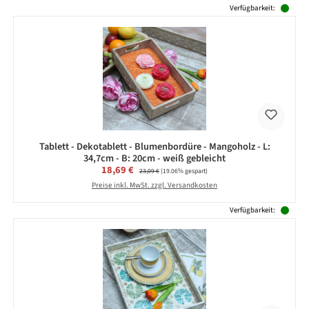
Produktgalerie überspringen
Verfügbarkeit:
Tablett - Dekotablett - Blumenbordüre - Mangoholz - L:
34,7cm - B: 20cm - weiß gebleicht
Verkaufspreis:
18,69 €
Regulärer Preis:
23,09 €
(19.06% gespart)
Preise inkl. MwSt. zzgl. Versandkosten
Verfügbarkeit: