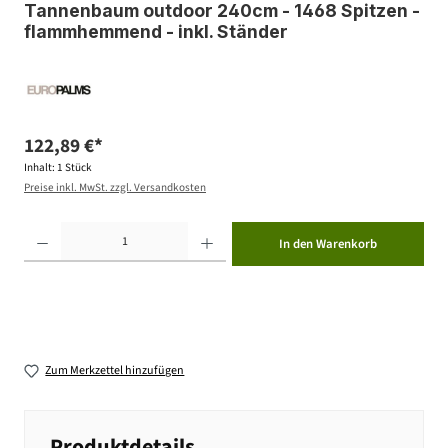
Tannenbaum outdoor 240cm - 1468 Spitzen -
flammhemmend - inkl. Ständer
122,89 €*
Inhalt:
1 Stück
Preise inkl. MwSt. zzgl. Versandkosten
Produkt Anzahl: Gib den gewünschten Wert ein oder benutze die Schaltflächen um die Anzahl zu erhöhen ode
In den Warenkorb
Zum Merkzettel hinzufügen
Produktdetails