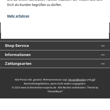
Dich als Kunden begrüßen zu dürfen.
Mehr erfahren
Vertrag widerrufen
Service-Hotline
Shop Service
Informationen
Zahlungsarten
Alle Preise inkl. gesetzl. Mehrwertsteuer zzgl.
Versandkosten
und ggf.
Nachnahmegebühren, wenn nicht anders angegeben.
© 2026 www.lichterketten-experte.de - Alle Rechte vorbehalten. Theme by
ThemeWare®