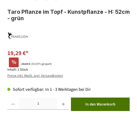
Taro Pflanze im Topf - Kunstpflanze - H: 52cm
- grün
19,29 €*
%
29,69 €
(35.03% gespart)
Inhalt:
1 Stück
Preise inkl. MwSt. zzgl. Versandkosten
Sofort verfügbar: In 1 - 3 Werktagen bei Dir
Produkt Anzahl: Gib den gewünschten Wert ein oder benutze die Schaltflächen um die Anzahl zu erhöhen ode
In den Warenkorb