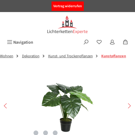
alt springen
Vertrag widerrufen
Navigation
Wohnen
Dekoration
Kunst- und Trockenpflanzen
Kunstpflanzen
Bildergalerie überspringen