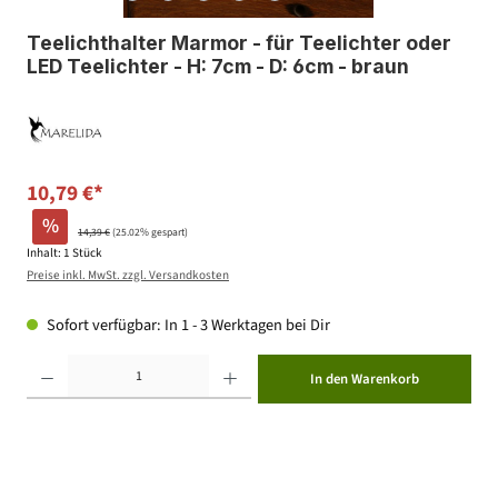
Teelichthalter Marmor - für Teelichter oder
LED Teelichter - H: 7cm - D: 6cm - braun
10,79 €*
%
14,39 €
(25.02% gespart)
Inhalt:
1 Stück
Preise inkl. MwSt. zzgl. Versandkosten
Sofort verfügbar: In 1 - 3 Werktagen bei Dir
Produkt Anzahl: Gib den gewünschten Wert ein oder benutze die Schaltflächen um die Anzahl zu erhöhen ode
In den Warenkorb