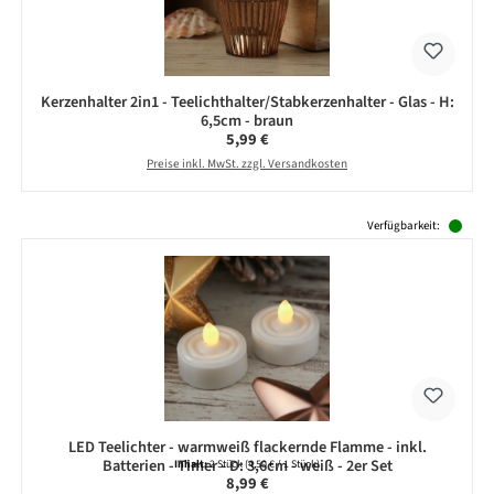
Kerzenhalter 2in1 - Teelichthalter/Stabkerzenhalter - Glas - H:
6,5cm - braun
Regulärer Preis:
5,99 €
Preise inkl. MwSt. zzgl. Versandkosten
Produktgalerie überspringen
Verfügbarkeit:
LED Teelichter - warmweiß flackernde Flamme - inkl.
Batterien - Timer - D: 3,6cm - weiß - 2er Set
Inhalt:
2 Stück
(4,50 € / 1 Stück)
Regulärer Preis:
8,99 €