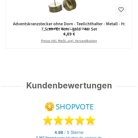
Adventskranzstecker ohne Dorn - Teelichthalter - Metall - H:
7,5cm - D: 4cm - gold - 4er Set
Inhalt:
4 Stück
(1,22 € / 1 Stück)
Regulärer Preis:
4,89 €
Preise inkl. MwSt. zzgl. Versandkosten
Kundenbewertungen