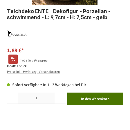
Teichdeko ENTE - Dekofigur - Porzellan -
schwimmend - L: 9,7cm - H: 7,5cm - gelb
1,89 €*
%
7,99 €
(76.35% gespart)
Inhalt:
1 Stück
Preise inkl. MwSt. zzgl. Versandkosten
Sofort verfügbar: In 1 - 3 Werktagen bei Dir
Produkt Anzahl: Gib den gewünschten Wert ein oder benutze die Schaltflächen um die Anzahl zu erhöhen ode
In den Warenkorb