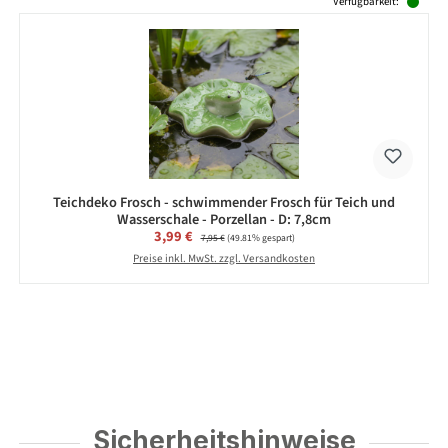
Verfügbarkeit:
Teichdeko Frosch - schwimmender Frosch für Teich und
Wasserschale - Porzellan - D: 7,8cm
Verkaufspreis:
3,99 €
Regulärer Preis:
7,95 €
(49.81% gespart)
Preise inkl. MwSt. zzgl. Versandkosten
Sicherheitshinweise