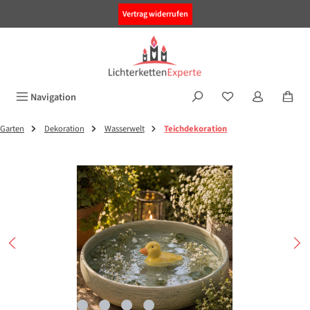
alt springen
Vertrag widerrufen
Navigation
Garten
Dekoration
Wasserwelt
Teichdekoration
Bildergalerie überspringen