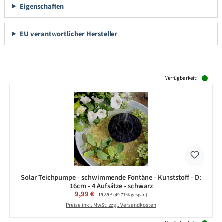
Eigenschaften
EU verantwortlicher Hersteller
Produktgalerie überspringen
Verfügbarkeit:
Solar Teichpumpe - schwimmende Fontäne - Kunststoff - D:
16cm - 4 Aufsätze - schwarz
Verkaufspreis:
9,99 €
Regulärer Preis:
19,89 €
(49.77% gespart)
Preise inkl. MwSt. zzgl. Versandkosten