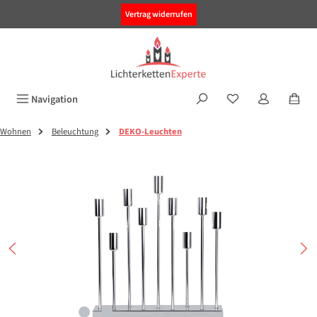
alt springen
Vertrag widerrufen
Navigation
Wohnen
Beleuchtung
DEKO-Leuchten
Bildergalerie überspringen