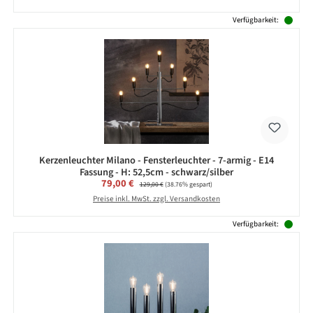
Verfügbarkeit:
Kerzenleuchter Milano - Fensterleuchter - 7-armig - E14
Fassung - H: 52,5cm - schwarz/silber
Verkaufspreis:
79,00 €
Regulärer Preis:
129,00 €
(38.76% gespart)
Preise inkl. MwSt. zzgl. Versandkosten
Verfügbarkeit: