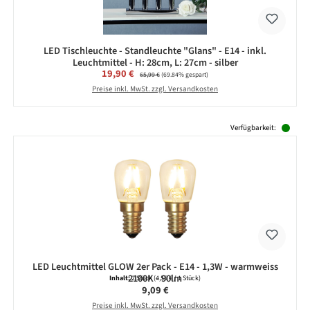
LED Tischleuchte - Standleuchte "Glans" - E14 - inkl.
Leuchtmittel - H: 28cm, L: 27cm - silber
Verkaufspreis:
19,90 €
Regulärer Preis:
65,99 €
(69.84% gespart)
Preise inkl. MwSt. zzgl. Versandkosten
Produktgalerie überspringen
Verfügbarkeit:
LED Leuchtmittel GLOW 2er Pack - E14 - 1,3W - warmweiss
2100K - 90lm
Inhalt:
2 Stück
(4,55 € / 1 Stück)
Regulärer Preis:
9,09 €
Preise inkl. MwSt. zzgl. Versandkosten