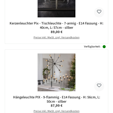
Kerzenleuchter Pix - Tischleuchte - 7-armig - E14 Fassung - H:
40cm, L: 57cm - silber
Regulärer Preis:
89,00 €
Preise inkl. MwSt. zzgl. Versandkosten
Verfügbarkeit:
Hängeleuchte PIX - 9-flammig - E14 Fassung - H: 56cm, L:
50cm - silber
Regulärer Preis:
87,99 €
Preise inkl. MwSt. zzgl. Versandkosten