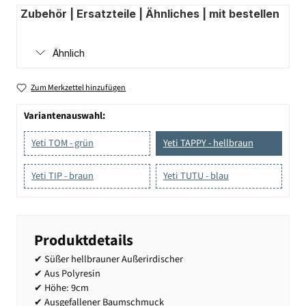
Zubehör | Ersatzteile | Ähnliches | mit bestellen
Ähnlich
Zum Merkzettel hinzufügen
Variantenauswahl:
Yeti TOM - grün
Yeti TAPPY - hellbraun
Yeti TIP - braun
Yeti TUTU - blau
Produktdetails
✔ Süßer hellbrauner Außerirdischer
✔ Aus Polyresin
✔ Höhe: 9cm
✔ Ausgefallener Baumschmuck