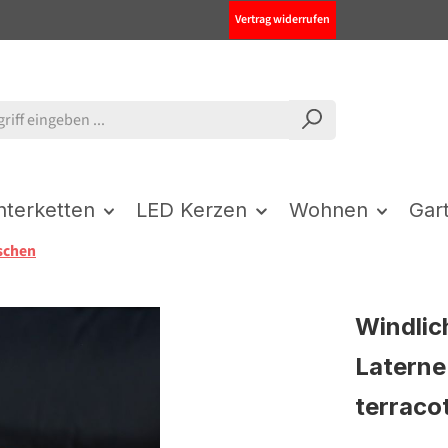
Vertrag widerrufen
chterketten
LED Kerzen
Wohnen
Gar
schen
Windlic
Laterne
terraco