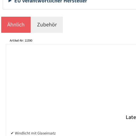
EU verantwortlicher Hersteller
Ähnlich
Zubehör
Produktgalerie überspringen
Artikel-Nr: 11590
Late
✔ Windlicht mit Glaseinsatz