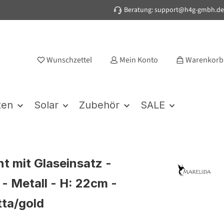
Beratung: support@h4g-gmbh.de
Wunschzettel
Mein Konto
Warenkorb
ten
Solar
Zubehör
SALE
ht mit Glaseinsatz -
 - Metall - H: 22cm -
tta/gold