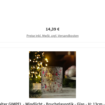
Regulärer Preis:
14,39 €
Preise inkl. MwSt. zzgl. Versandkosten
lter GIMPEL - Windlicht - Bruchglasoptik - Glas - H: 13cm 