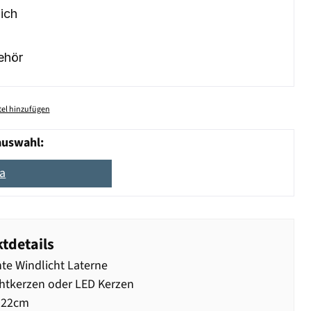
ich
ehör
el hinzufügen
auswahl:
ta
tdetails
te Windlicht Laterne
htkerzen oder LED Kerzen
 22cm