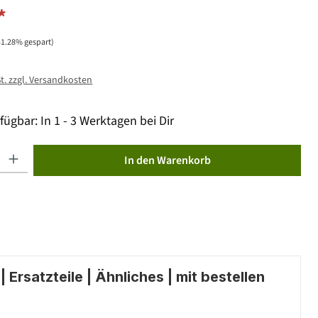
*
31.28% gespart)
St. zzgl. Versandkosten
fügbar: In 1 - 3 Werktagen bei Dir
ib den gewünschten Wert ein oder benutze die Schaltflächen um die Anzahl zu erhöhen od
In den Warenkorb
 Ersatzteile | Ähnliches | mit bestellen