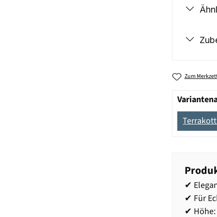
Ähnl
Zub
Zum Merkzett
Varianten
Terrakot
Produk
✔ Elegan
✔ Für Ec
✔ Höhe: