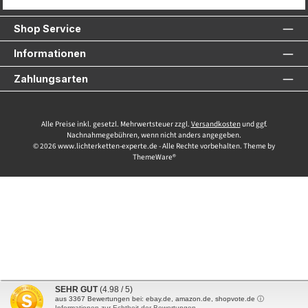
Service-Hotline
Shop Service
Informationen
Zahlungsarten
Alle Preise inkl. gesetzl. Mehrwertsteuer zzgl.
Versandkosten
und ggf.
Nachnahmegebühren, wenn nicht anders angegeben.
© 2026 www.lichterketten-experte.de - Alle Rechte vorbehalten. Theme by
ThemeWare®
SEHR GUT
(4.98 / 5)
aus
3367
Bewertungen bei: ebay.de, amazon.de, shopvote.de ⓘ
Informationen zur Echtheit der Bewertungen