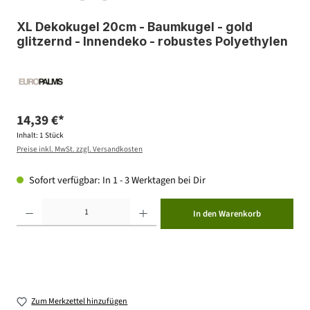
XL Dekokugel 20cm - Baumkugel - gold
glitzernd - Innendeko - robustes Polyethylen
14,39 €*
Inhalt:
1 Stück
Preise inkl. MwSt. zzgl. Versandkosten
Sofort verfügbar: In 1 - 3 Werktagen bei Dir
Produkt Anzahl: Gib den gewünschten Wert ein oder benutze die Schaltflächen um die Anzahl zu erhöhen ode
In den Warenkorb
Zum Merkzettel hinzufügen