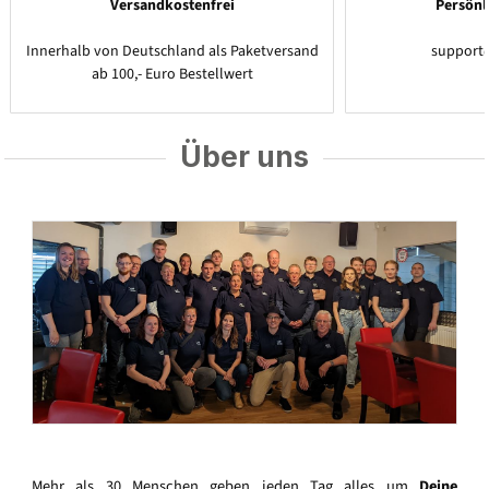
Versandkostenfrei
Persönl
Innerhalb von Deutschland als Paketversand
support
ab 100,- Euro Bestellwert
Über uns
Mehr als 30 Menschen geben jeden Tag alles um
Deine