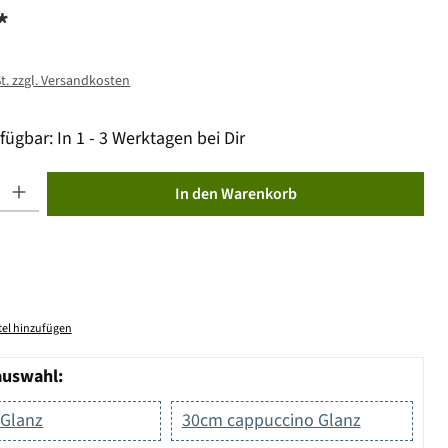
*
St. zzgl. Versandkosten
fügbar: In 1 - 3 Werktagen bei Dir
ib den gewünschten Wert ein oder benutze die Schaltflächen um die Anzahl zu erhöhen od
In den Warenkorb
el hinzufügen
auswahl:
 Glanz
30cm cappuccino Glanz