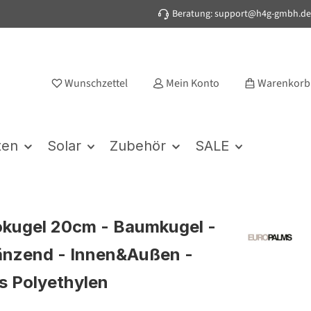
Beratung: support@h4g-gmbh.de
Wunschzettel
Mein Konto
Warenkorb
ten
Solar
Zubehör
SALE
kugel 20cm - Baumkugel -
änzend - Innen&Außen -
s Polyethylen