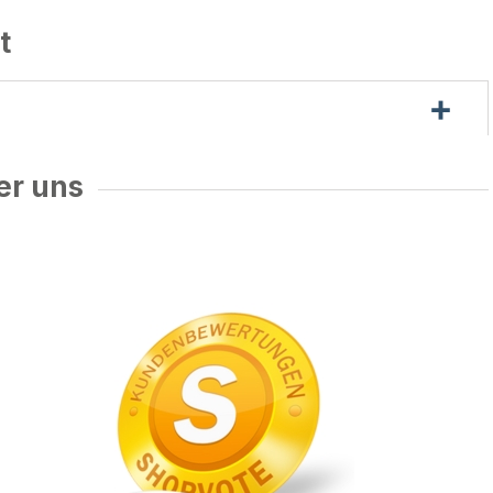
t
er uns