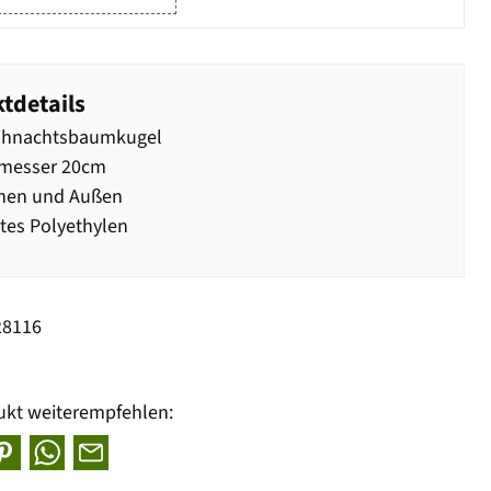
tdetails
ihnachtsbaumkugel
messer 20cm
nnen und Außen
tes Polyethylen
28116
ukt weiterempfehlen: