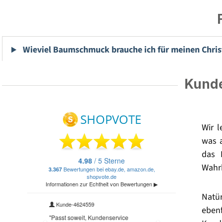
Wieviel Baumschmuck brauche ich für meinen Chri
Kunde
Wir 
was 
das 
Wahrh
Natü
eben