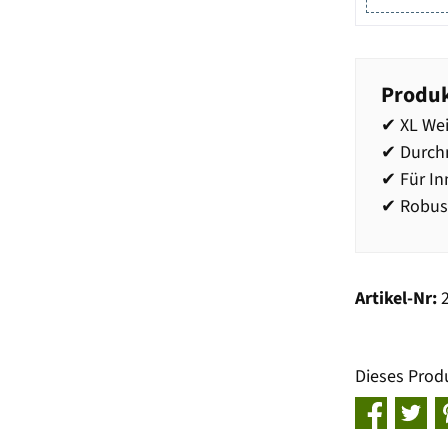
Produk
✔ XL We
✔ Durch
✔ Für I
✔ Robus
Artikel-Nr:
Dieses Prod